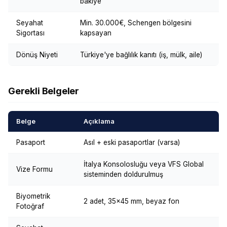
bakiye
Seyahat
Min. 30.000€, Schengen bölgesini
Sigortası
kapsayan
Dönüş Niyeti
Türkiye'ye bağlılık kanıtı (iş, mülk, aile)
Gerekli Belgeler
Belge
Açıklama
Pasaport
Asıl + eski pasaportlar (varsa)
İtalya Konsolosluğu veya VFS Global
Vize Formu
sisteminden doldurulmuş
Biyometrik
2 adet, 35×45 mm, beyaz fon
Fotoğraf