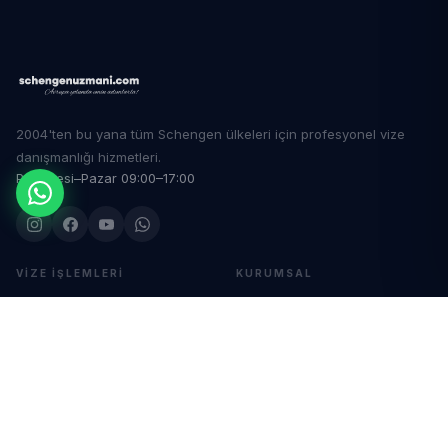
2004'ten bu yana tüm Schengen ülkeleri için profesyonel vize
danışmanlığı hizmetleri.
Pazartesi–Pazar 09:00–17:00
VIZE İŞLEMLERI
KURUMSAL
Almanya Vizesi
Hakkımızda
Fransa Vizesi
Ekibimiz
İtalya Vizesi
İletişim
İspanya Vizesi
Blog
Yunanistan Vizesi