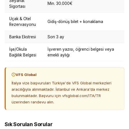
Seyahat
Min. 30.000€
Sigortası
Uçak & Otel
Gidiş-dönüş bilet + konaklama
Rezervasyonu
Banka Ekstresi
Son 3 ay
İşe/Okula
İşveren yazısı, öğrenci belgesi veya
Bağlılık Belgesi
emekli aylığı
VFS Global
İtalya vize başvuruları Türkiye'de VFS Global merkezleri
aracılığıyla alınmaktadır. İstanbul ve Ankara'da merkez
bulunmaktadır. Başvuru için vfsglobal.com/ITA/TR
üzerinden randevu alın.
Sık Sorulan Sorular