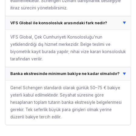
edilmemektedir. Schengen Uzmanı danışmanlık desteğiyle
itiraz sürecini yönetebilirsiniz.
VFS Global ile konsolosluk arasındaki fark nedir?
▼
VFS Global, Çek Cumhuriyeti Konsolosluğu'nun
yetkilendirdiği dış hizmet merkezidir. Belge teslimi ve
biyometrik kayıt burada yapılır; nihai vize kararı konsolosluk
tarafından verilir.
Banka ekstresinde minimum bakiye ne kadar olmalıdır?
▼
Genel Schengen standardı olarak günlük 50–75 € bakiye
yeterli kabul edilmektedir. Seyahat süresine göre
hesaplanan toplam tutarın banka ekstresiyle belgelenmesi
gerekir. Tek seferlik büyük para girişleri olmak yerine
düzenli bakiye tercih edilir.