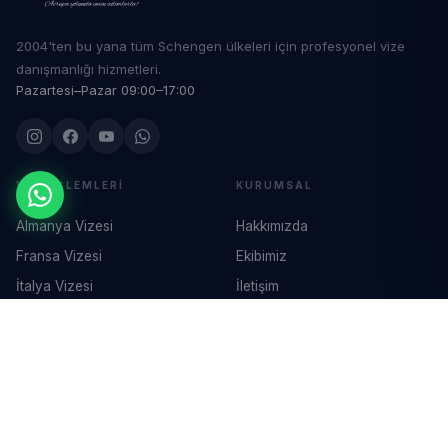
2004'ten bu yana tüm Schengen ülkeleri için profesyonel vize
danışmanlığı hizmetleri.
Pazartesi–Pazar 09:00–17:00
VIZE İŞLEMLERI
KURUMSAL
Almanya Vizesi
Hakkımızda
Fransa Vizesi
Ekibimiz
İtalya Vizesi
İletişim
İspanya Vizesi
Blog
Yunanistan Vizesi
Hollanda Vizesi
HUKUKI
İLETIŞIM