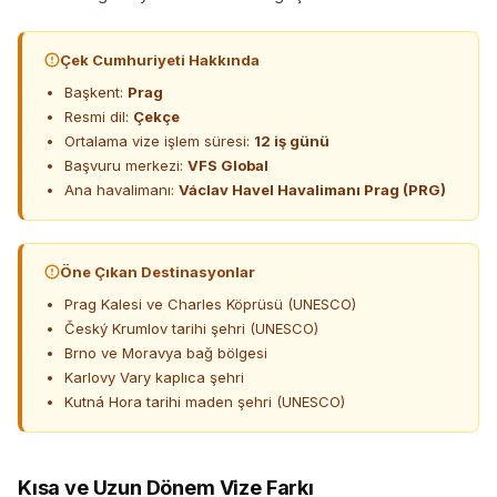
Çek Cumhuriyeti Hakkında
Başkent:
Prag
Resmi dil:
Çekçe
Ortalama vize işlem süresi:
12 iş günü
Başvuru merkezi:
VFS Global
Ana havalimanı:
Václav Havel Havalimanı Prag (PRG)
Öne Çıkan Destinasyonlar
Prag Kalesi ve Charles Köprüsü (UNESCO)
Český Krumlov tarihi şehri (UNESCO)
Brno ve Moravya bağ bölgesi
Karlovy Vary kaplıca şehri
Kutná Hora tarihi maden şehri (UNESCO)
Kısa ve Uzun Dönem Vize Farkı