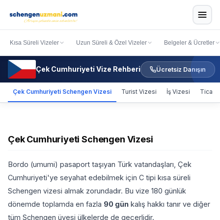
Kısa Süreli Vizeler
Uzun Süreli & Özel Vizeler
Belgeler & Ücretler
Çek Cumhuriyeti Vize Rehberi
Ücretsiz Danışın
Çek Cumhuriyeti Schengen Vizesi
Turist Vizesi
İş Vizesi
Ticari 
Çek Cumhuriyeti Schengen Vizesi
Bordo (umumi) pasaport taşıyan Türk vatandaşları, Çek
Cumhuriyeti'ye seyahat edebilmek için C tipi kısa süreli
Schengen vizesi almak zorundadır. Bu vize 180 günlük
dönemde toplamda en fazla
90 gün
kalış hakkı tanır ve diğer
tüm Schengen üyesi ülkelerde de geçerlidir.