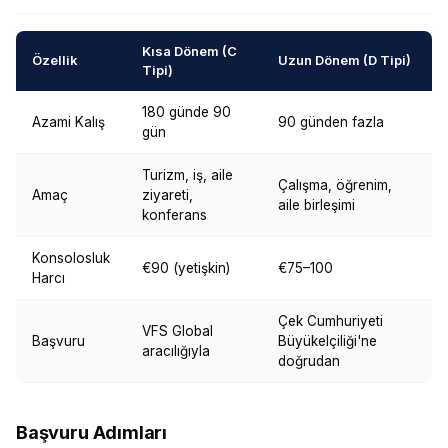
Kısa Dönem (C
Özellik
Uzun Dönem (D Tipi)
Tipi)
180 günde 90
Azami Kalış
90 günden fazla
gün
Turizm, iş, aile
Çalışma, öğrenim,
Amaç
ziyareti,
aile birleşimi
konferans
Konsolosluk
€90 (yetişkin)
€75–100
Harcı
Çek Cumhuriyeti
VFS Global
Başvuru
Büyükelçiliği'ne
aracılığıyla
doğrudan
Başvuru Adımları