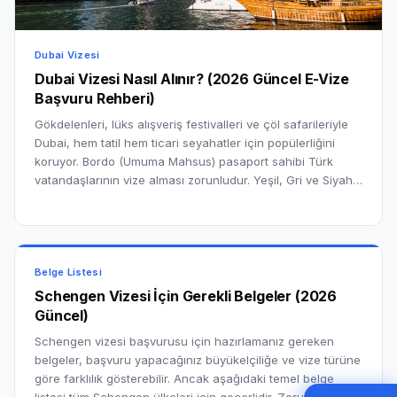
Dubai Vizesi
Dubai Vizesi Nasıl Alınır? (2026 Güncel E-Vize
Başvuru Rehberi)
Gökdelenleri, lüks alışveriş festivalleri ve çöl safarileriyle
Dubai, hem tatil hem ticari seyahatler için popülerliğini
koruyor. Bordo (Umuma Mahsus) pasaport sahibi Türk
vatandaşlarının vize alması zorunludur. Yeşil, Gri ve Siyah…
Belge Listesi
Schengen Vizesi İçin Gerekli Belgeler (2026
Güncel)
Schengen vizesi başvurusu için hazırlamanız gereken
belgeler, başvuru yapacağınız büyükelçiliğe ve vize türüne
göre farklılık gösterebilir. Ancak aşağıdaki temel belge
listesi tüm Schengen ülkeleri için geçerlidir. Zorunlu